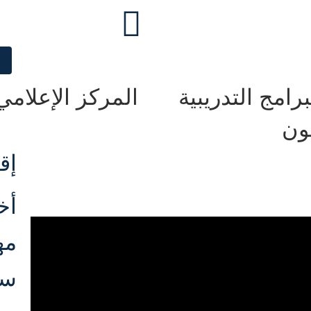
برامج التدريبية
المركز الإعلامي
ون
إق
أخ
مه
سل